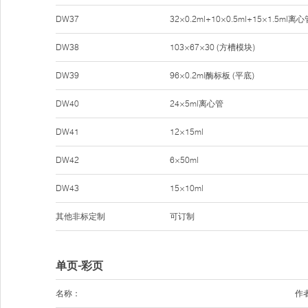
DW37
32×0.2ml+10×0.5ml+15×1.5ml离心
DW38
103×67×30 (方槽模块)
DW39
96×0.2ml酶标板 (平底)
DW40
24×5ml离心管
DW41
12×15ml
DW42
6×50ml
DW43
15×10ml
其他非标定制
可订制
单页-彩页
名称：
作