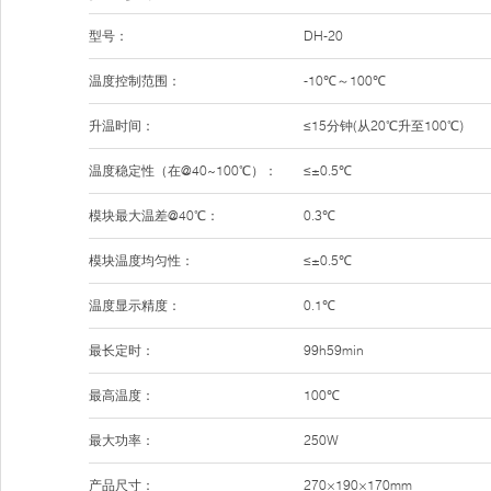
型号：
DH-20
温度控制范围：
-10℃～100℃
升温时间：
≤15分钟(从20℃升至100℃)
温度稳定性（在@40~100℃）：
≤±0.5℃
模块最大温差@40℃：
0.3℃
模块温度均匀性：
≤±0.5℃
温度显示精度：
0.1℃
最长定时：
99h59min
最高温度：
100℃
最大功率：
250W
产品尺寸：
270×190×170mm