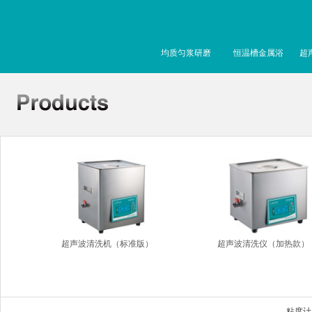
均质匀浆研磨
恒温槽金属浴
超
超声波清洗机（标准版）
超声波清洗仪（加热款）
粘度计