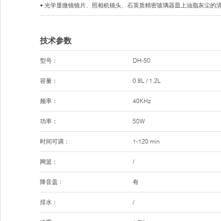
• 光学显微镜镜片、照相机镜头、石英质精密玻璃器皿上油脂灰尘的
技术参数
型号：
DH-50
容量：
0.8L / 1.2L
频率：
40KHz
功率：
50W
时间可调：
1-120 min
网篮：
/
降音盖：
有
排水：
/